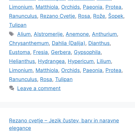
Limonium
,
Matthiola
,
Orchids
,
Paeonia
,
Protea
,
Ranunculus
,
Rezano Cvetje
,
Rosa
,
Rože
,
Šopek
,
Tulipan
Tags
Alium
,
Alstromerije
,
Anemone
,
Anthurium
,
Chrysanthemum
,
Dahlia (Dalija)
,
Dianthus
,
Eustoma
,
Fresia
,
Gerbera
,
Gypsophila
,
Helianthus
,
Hydrangea
,
Hypericum
,
Lilium
,
Limonium
,
Matthiola
,
Orchids
,
Paeonia
,
Protea
,
Ranunculus
,
Rosa
,
Tulipan
Leave a comment
Rezano cvetje – Jezik čustev, barv in naravne
elegance