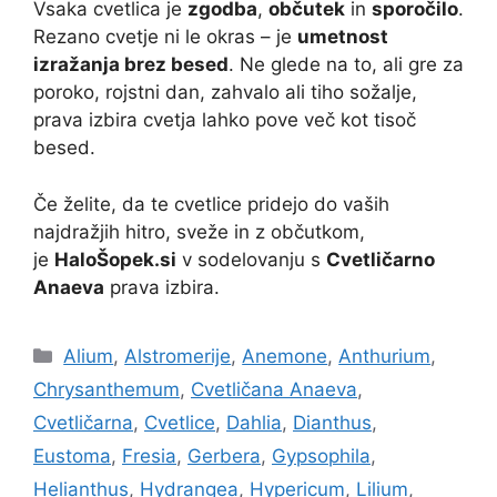
Vsaka cvetlica je
zgodba
,
občutek
in
sporočilo
.
Rezano cvetje ni le okras – je
umetnost
izražanja brez besed
. Ne glede na to, ali gre za
poroko, rojstni dan, zahvalo ali tiho sožalje,
prava izbira cvetja lahko pove več kot tisoč
besed.
Če želite, da te cvetlice pridejo do vaših
najdražjih hitro, sveže in z občutkom,
je
HaloŠopek.si
v sodelovanju s
Cvetličarno
Anaeva
prava izbira.
Categories
Alium
,
Alstromerije
,
Anemone
,
Anthurium
,
Chrysanthemum
,
Cvetličana Anaeva
,
Cvetličarna
,
Cvetlice
,
Dahlia
,
Dianthus
,
Eustoma
,
Fresia
,
Gerbera
,
Gypsophila
,
Helianthus
,
Hydrangea
,
Hypericum
,
Lilium
,