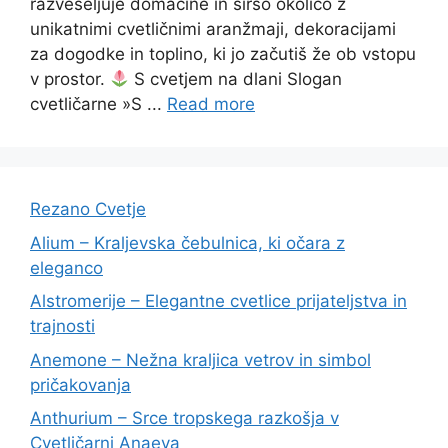
razveseljuje domačine in širšo okolico z
unikatnimi cvetličnimi aranžmaji, dekoracijami
za dogodke in toplino, ki jo začutiš že ob vstopu
v prostor.
S cvetjem na dlani Slogan
cvetličarne »S ...
Read more
Rezano Cvetje
Alium – Kraljevska čebulnica, ki očara z
eleganco
Alstromerije – Elegantne cvetlice prijateljstva in
trajnosti
Anemone – Nežna kraljica vetrov in simbol
pričakovanja
Anthurium – Srce tropskega razkošja v
Cvetličarni Anaeva