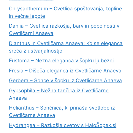
Chrysanthemum – Cvetlica spoštovanja, topline
in večne lepote
Dahlia – Cvetlica razkošja, barv in popolnosti v
Cvetličarni Anaeva
Dianthus in Cvetličarna Anaeva: Ko se eleganca
sreča z ustvarjalnostjo
Eustoma – Nežna eleganca v šopku ljubezni
Fresia – Dišeča eleganca iz Cvetličarne Anaeva
Gerbera – Sonce v šopku iz Cvetličarne Anaeva
Gypsophila – Nežna tančica iz Cvetličarne
Anaeva
Helianthus – Sončnica, ki prinaša svetlobo iz
Cvetličarne Anaeva
Hydrangea – Razkošje cvetov s HaloŠopek.si