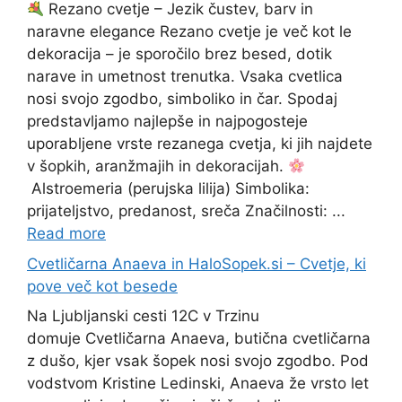
Rezano cvetje – Jezik čustev, barv in
naravne elegance Rezano cvetje je več kot le
dekoracija – je sporočilo brez besed, dotik
narave in umetnost trenutka. Vsaka cvetlica
nosi svojo zgodbo, simboliko in čar. Spodaj
predstavljamo najlepše in najpogosteje
uporabljene vrste rezanega cvetja, ki jih najdete
v šopkih, aranžmajih in dekoracijah.
Alstroemeria (perujska lilija) Simbolika:
prijateljstvo, predanost, sreča Značilnosti: ...
Read more
Cvetličarna Anaeva in HaloSopek.si – Cvetje, ki
pove več kot besede
Na Ljubljanski cesti 12C v Trzinu
domuje Cvetličarna Anaeva, butična cvetličarna
z dušo, kjer vsak šopek nosi svojo zgodbo. Pod
vodstvom Kristine Ledinski, Anaeva že vrsto let