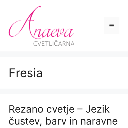
Skip
to
content
Menu
Fresia
Rezano cvetje – Jezik
čustev, barv in naravne