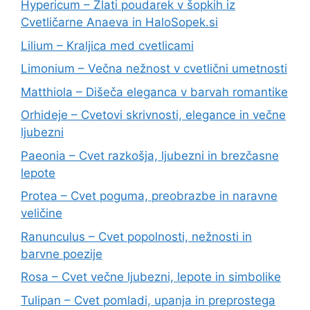
Hypericum – Zlati poudarek v šopkih iz
Cvetličarne Anaeva in HaloSopek.si
Lilium – Kraljica med cvetlicami
Limonium – Večna nežnost v cvetlični umetnosti
Matthiola – Dišeča eleganca v barvah romantike
Orhideje – Cvetovi skrivnosti, elegance in večne
ljubezni
Paeonia – Cvet razkošja, ljubezni in brezčasne
lepote
Protea – Cvet poguma, preobrazbe in naravne
veličine
Ranunculus – Cvet popolnosti, nežnosti in
barvne poezije
Rosa – Cvet večne ljubezni, lepote in simbolike
Tulipan – Cvet pomladi, upanja in preprostega