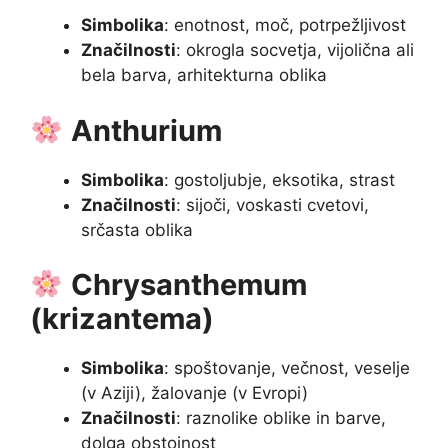
Simbolika
: enotnost, moč, potrpežljivost
Značilnosti
: okrogla socvetja, vijolična ali
bela barva, arhitekturna oblika
Anthurium
Simbolika
: gostoljubje, eksotika, strast
Značilnosti
: sijoči, voskasti cvetovi,
srčasta oblika
Chrysanthemum
(krizantema)
Simbolika
: spoštovanje, večnost, veselje
(v Aziji), žalovanje (v Evropi)
Značilnosti
: raznolike oblike in barve,
dolga obstojnost