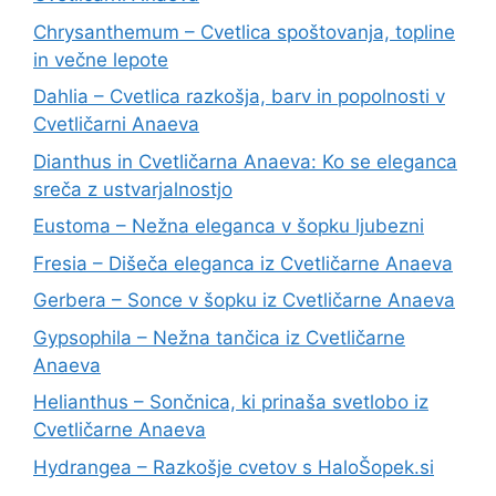
Chrysanthemum – Cvetlica spoštovanja, topline
in večne lepote
Dahlia – Cvetlica razkošja, barv in popolnosti v
Cvetličarni Anaeva
Dianthus in Cvetličarna Anaeva: Ko se eleganca
sreča z ustvarjalnostjo
Eustoma – Nežna eleganca v šopku ljubezni
Fresia – Dišeča eleganca iz Cvetličarne Anaeva
Gerbera – Sonce v šopku iz Cvetličarne Anaeva
Gypsophila – Nežna tančica iz Cvetličarne
Anaeva
Helianthus – Sončnica, ki prinaša svetlobo iz
Cvetličarne Anaeva
Hydrangea – Razkošje cvetov s HaloŠopek.si