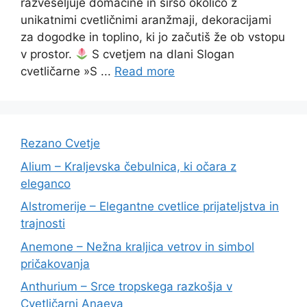
razveseljuje domačine in širšo okolico z
unikatnimi cvetličnimi aranžmaji, dekoracijami
za dogodke in toplino, ki jo začutiš že ob vstopu
v prostor.
S cvetjem na dlani Slogan
cvetličarne »S ...
Read more
Rezano Cvetje
Alium – Kraljevska čebulnica, ki očara z
eleganco
Alstromerije – Elegantne cvetlice prijateljstva in
trajnosti
Anemone – Nežna kraljica vetrov in simbol
pričakovanja
Anthurium – Srce tropskega razkošja v
Cvetličarni Anaeva