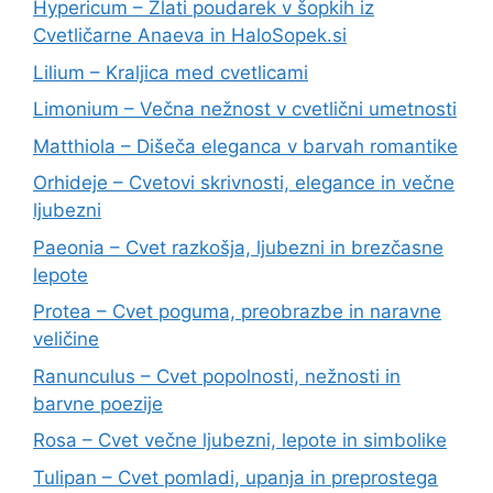
Hypericum – Zlati poudarek v šopkih iz
Cvetličarne Anaeva in HaloSopek.si
Lilium – Kraljica med cvetlicami
Limonium – Večna nežnost v cvetlični umetnosti
Matthiola – Dišeča eleganca v barvah romantike
Orhideje – Cvetovi skrivnosti, elegance in večne
ljubezni
Paeonia – Cvet razkošja, ljubezni in brezčasne
lepote
Protea – Cvet poguma, preobrazbe in naravne
veličine
Ranunculus – Cvet popolnosti, nežnosti in
barvne poezije
Rosa – Cvet večne ljubezni, lepote in simbolike
Tulipan – Cvet pomladi, upanja in preprostega