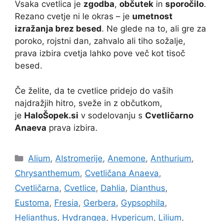
Vsaka cvetlica je
zgodba
,
občutek
in
sporočilo
.
Rezano cvetje ni le okras – je
umetnost
izražanja brez besed
. Ne glede na to, ali gre za
poroko, rojstni dan, zahvalo ali tiho sožalje,
prava izbira cvetja lahko pove več kot tisoč
besed.
Če želite, da te cvetlice pridejo do vaših
najdražjih hitro, sveže in z občutkom,
je
HaloŠopek.si
v sodelovanju s
Cvetličarno
Anaeva
prava izbira.
Categories
Alium
,
Alstromerije
,
Anemone
,
Anthurium
,
Chrysanthemum
,
Cvetličana Anaeva
,
Cvetličarna
,
Cvetlice
,
Dahlia
,
Dianthus
,
Eustoma
,
Fresia
,
Gerbera
,
Gypsophila
,
Helianthus
,
Hydrangea
,
Hypericum
,
Lilium
,