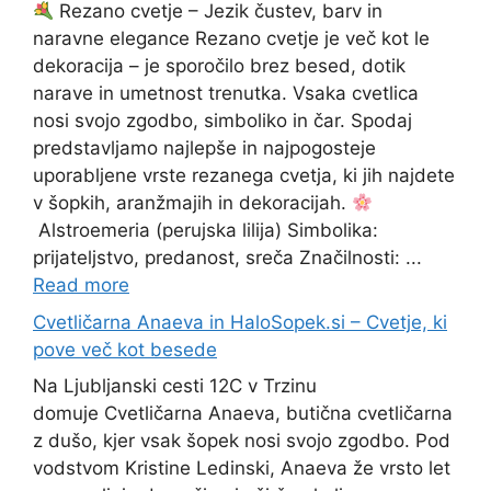
Rezano cvetje – Jezik čustev, barv in
naravne elegance Rezano cvetje je več kot le
dekoracija – je sporočilo brez besed, dotik
narave in umetnost trenutka. Vsaka cvetlica
nosi svojo zgodbo, simboliko in čar. Spodaj
predstavljamo najlepše in najpogosteje
uporabljene vrste rezanega cvetja, ki jih najdete
v šopkih, aranžmajih in dekoracijah.
Alstroemeria (perujska lilija) Simbolika:
prijateljstvo, predanost, sreča Značilnosti: ...
Read more
Cvetličarna Anaeva in HaloSopek.si – Cvetje, ki
pove več kot besede
Na Ljubljanski cesti 12C v Trzinu
domuje Cvetličarna Anaeva, butična cvetličarna
z dušo, kjer vsak šopek nosi svojo zgodbo. Pod
vodstvom Kristine Ledinski, Anaeva že vrsto let