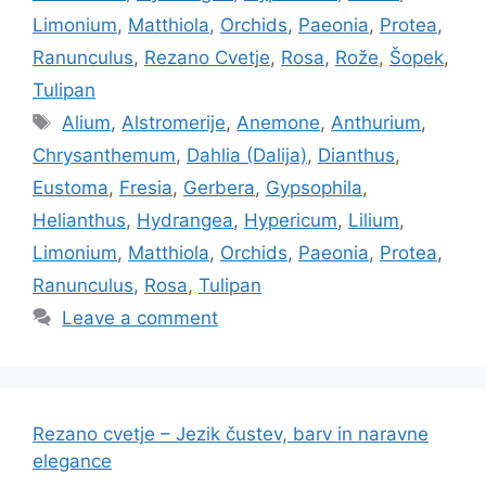
Limonium
,
Matthiola
,
Orchids
,
Paeonia
,
Protea
,
Ranunculus
,
Rezano Cvetje
,
Rosa
,
Rože
,
Šopek
,
Tulipan
Tags
Alium
,
Alstromerije
,
Anemone
,
Anthurium
,
Chrysanthemum
,
Dahlia (Dalija)
,
Dianthus
,
Eustoma
,
Fresia
,
Gerbera
,
Gypsophila
,
Helianthus
,
Hydrangea
,
Hypericum
,
Lilium
,
Limonium
,
Matthiola
,
Orchids
,
Paeonia
,
Protea
,
Ranunculus
,
Rosa
,
Tulipan
Leave a comment
Rezano cvetje – Jezik čustev, barv in naravne
elegance