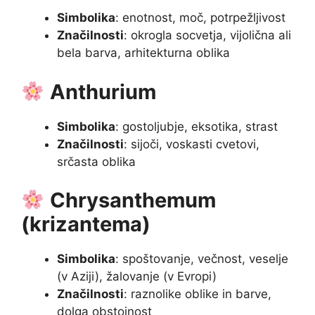
Simbolika
: enotnost, moč, potrpežljivost
Značilnosti
: okrogla socvetja, vijolična ali
bela barva, arhitekturna oblika
Anthurium
Simbolika
: gostoljubje, eksotika, strast
Značilnosti
: sijoči, voskasti cvetovi,
srčasta oblika
Chrysanthemum
(krizantema)
Simbolika
: spoštovanje, večnost, veselje
(v Aziji), žalovanje (v Evropi)
Značilnosti
: raznolike oblike in barve,
dolga obstojnost