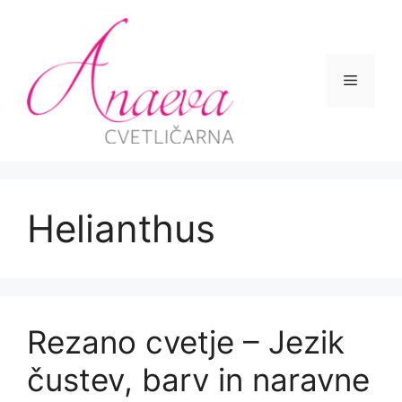
Skip
to
content
Menu
Helianthus
Rezano cvetje – Jezik
čustev, barv in naravne